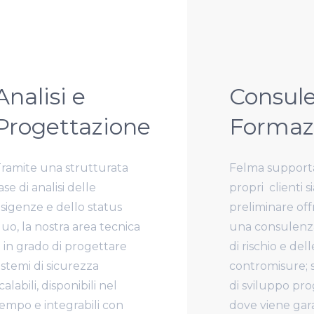
Analisi e
Consul
Progettazione
Formaz
ramite una strutturata
Felma supporta
ase di analisi delle
propri
clienti s
sigenze e dello status
preliminare of
uo, la nostra area tecnica
una consulenza
 in grado di progettare
di rischio e dell
istemi di sicurezza
contromisure; s
calabili, disponibili nel
di sviluppo pr
empo e integrabili con
dove viene gar