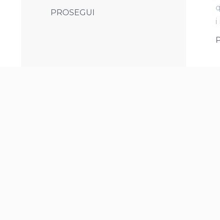
q
PROSEGUI
i