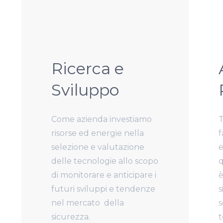
Ricerca e
Sviluppo
Come azienda investiamo
T
risorse ed energie nella
f
selezione e valutazione
e
delle tecnologie allo scopo
q
di monitorare e anticipare i
è
futuri sviluppi e tendenze
s
nel mercato
della
s
sicurezza.
t