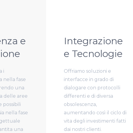
enza e
Integrazione
ione
e Tecnologie
 i
Offriamo soluzioni
e
ia nella fase
interfacce in grado di
frendo una
dialogare con protocolli
 delle aree
differenti e di diversa
e possibili
obsolescenza,
ia nella fase
aumentando così il ciclo di
ogettuale
vita degli investimenti fatti
antita una
dai nostri clienti.