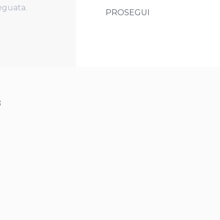
eguata.
PROSEGUI
8