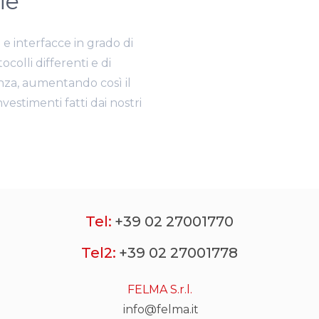
ie
i
e interfacce in grado di
colli differenti e di
nza, aumentando così il
investimenti fatti dai nostri
Tel:
+39 02 27001770
Tel2:
+39 02 27001778
FELMA S.r.l.
info@felma.it