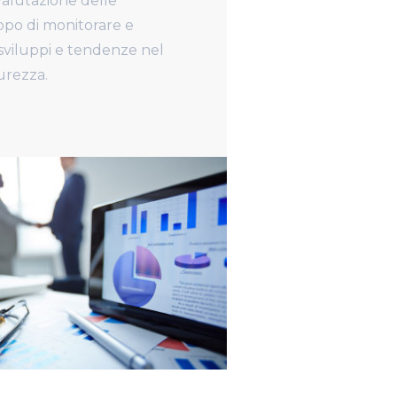
valutazione delle
opo di monitorare e
i sviluppi e tendenze nel
curezza.