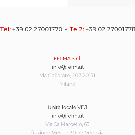
Tel:
+39 02 27001770
Tel2:
+39 02 2700177
FELMA S.r.l.
info@felma.it
Via Gallarate, 207 20151
Milano
Unità locale VE/1
info@felma.it
Via Ca Marcello, 65
frazione Mestre 30172 Venezia