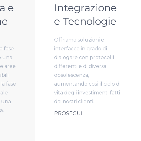
a e
Integrazione
ne
e Tecnologie
Offriamo soluzioni
e
la fase
interfacce in grado di
o una
dialogare con protocolli
e aree
differenti e di diversa
bili
obsolescenza,
la fase
aumentando così il ciclo di
uale
vita degli investimenti fatti
a una
dai nostri clienti.
a.
PROSEGUI