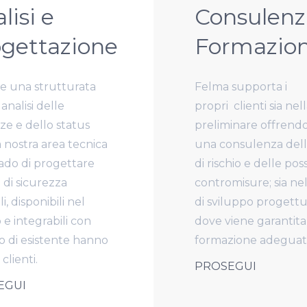
lisi e
Consulenz
gettazione
Formazio
e una strutturata
Felma supporta i
 analisi delle
propri
clienti sia nel
ze e dello status
preliminare offrend
a nostra area tecnica
una consulenza dell
rado di progettare
di rischio e delle possi
i di sicurezza
contromisure; sia nel
li, disponibili nel
di sviluppo progett
e integrabili con
dove viene garantit
 di esistente hanno
formazione adeguat
 clienti.
PROSEGUI
EGUI