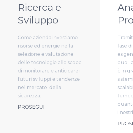
Ricerca e
Ana
Sviluppo
Pro
Come azienda investiamo
Tramit
risorse ed energie nella
fase di
selezione e valutazione
esigen
delle tecnologie allo scopo
quo, l
di monitorare e anticipare i
è in g
futuri sviluppi e tendenze
sistem
nel mercato
della
scalabi
sicurezza.
tempo 
quanto
PROSEGUI
i nostri
PROS