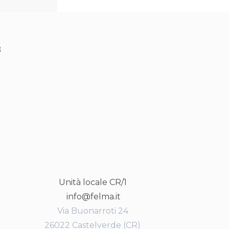
8
Unità locale CR/1
info@felma.it
Via Buonarroti 24
26022 Castelverde (CR)